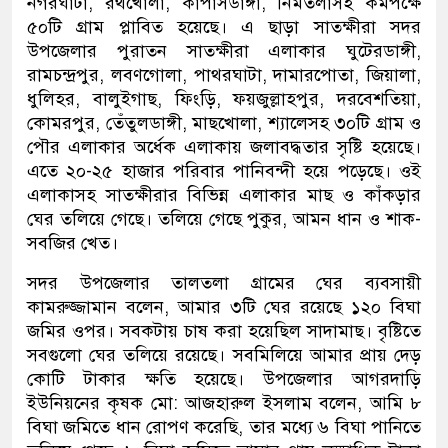
নগরঘাটা, রথখোলা, কাপাসডাঙ্গা, নিমতলাসহ কমপক্ষে
৫০টি গ্রাম প্লাবিত হয়েছে। এ ছাড়া সাতক্ষীরা সদর
উপজেলার পুরাতন সাতক্ষীরা এলাকার ঘুটেরডাঙ্গী,
রামচন্দ্রপুর, লবণগোলা, পাথরঘাটা, দামারপোতা, জিয়ালা,
ধুলিহর, বালুইগাছ, ফিংড়ি, ফয়জুল্লাহপুর, দরবেশতিয়া,
কোমরপুর, তেঁতুলডাঙ্গী, মাছখোলা, শ্যালেসহ ৩০টি গ্রাম ও
পৌর এলাকার অর্ধেক এলাকায় জলাবদ্ধতার সৃষ্টি হয়েছে।
এতে ২০-২৫ হাজার পরিবার পানিবন্দী হয়ে পড়েছে। ওই
এলাকাসহ সাতক্ষীরার বিভিন্ন এলাকার মাছ ও কাঁকড়ার
ঘের তলিয়ে গেছে। তলিয়ে গেছে পুকুর, আমন ধান ও শাক-
সবজির খেত।
সদর উপজেলার তালতলা গ্রামের ঘের ব্যবসায়ী
কামরুজ্জামান বলেন, আমার ৩টি ঘের রয়েছে ১২০ বিঘা
জমির ওপর। সবকটায় চাষ করা হয়েছিল সাদামাছ। বৃষ্টিতে
সবগুলো ঘের তলিয়ে রয়েছে। সবমিলিয়ে আমার প্রায় দেড়
কোটি টাকার ক্ষতি হয়েছে। উপজেলার আগরদাড়ি
ইউনিয়নের কৃষক মো: আজহারুল ইসলাম বলেন, আমি ৮
বিঘা জমিতে ধান রোপণ করেছি, তার মধ্যে ৬ বিঘা পানিতে