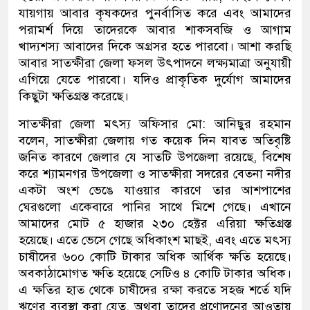
যায়গায় আবার কৃষকদের পুনর্বাসিত করে এবং আমাদের
পরামর্শ দিয়ে তাদেরকে আবার শাকসবজি ও আগাম
খাদ্যশস্য আবাদের দিকে অগ্রসর হতে পারবো। আশা করছি
আবার সাতক্ষীরা জেলা ফসল উৎপাদনে লক্ষ্যমাত্রা অনুযায়ী
এগিয়ে যেতে পারবো। যদিও প্রাকৃতিক দুর্যোগ আমাদের
কিছুটা ক্ষতিগ্রস্ত করেছে।
সাতক্ষীরা জেলা মৎস্য অফিসার মো: আনিছুর রহমান
বলেন, সাতক্ষীরা জেলায় গত কয়েক দিন যাবত অতিবৃষ্টি
জনিত কারণে জেলার যে সাতটি উপজেলা রয়েছে, বিশেষ
করে শ্যামনগর উপজেলা ও সাতক্ষীরা সদরের বেতনা নদীর
একটা অংশ ভেঙে যাওয়ার কারণে তার আশপাশের
ঘেরগুলো একেবারে পানির সাথে মিশে গেছে। এখানে
আমাদের মোট ৫ হাজার ২৩০ হেক্টর এরিয়া ক্ষতিগ্রস্ত
হয়েছে। এতে ভেসে গেছে অধিকাংশ মাছই, এবং এতে মৎস্য
চাষীদের ৬০০ কোটি টাকার অধিক আর্থিক ক্ষতি হয়েছে।
অবকাঠামোগত ক্ষতি হয়েছে সেটিও ৪ কোটি টাকার অধিক।
এ ক্ষতির হাত থেকে চাষীদের রক্ষা করতে সহজ শর্তে যদি
ঋণের ব্যবস্থা করা যেত, অথবা তাদের প্রণোদনের আওতায়