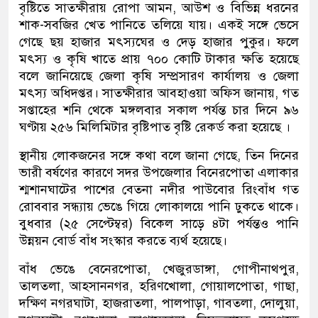
বৃষ্টিতে সাতক্ষীরায় রোপা আমন, আউশ ও বিভিন্ন ধরনের
শাক-সবজির খেত পানিতে তলিয়ে যায়। একই সঙ্গে ভেসে
গেছে ছয় হাজার মৎস্যঘের ও দেড় হাজার পুকুর। ফলে
মৎস্য ও কৃষি খাতে প্রায় ৭০০ কোটি টাকার ক্ষতি হয়েছে
বলে জানিয়েছে জেলা কৃষি সম্প্রসারণ কার্যালয় ও জেলা
মৎস্য অধিদপ্তর। সাতক্ষীরার আবহাওয়া অফিস জানায়, গত
সপ্তাহের শনি থেকে মঙ্গলবার সকাল পর্যন্ত চার দিনে ৯৬
ঘণ্টায় ২৫৬ মিলিমিটার বৃষ্টিপাত বৃষ্টি রেকর্ড করা হয়েছে ।
স্থানীয় লোকজনের সঙ্গে কথা বলে জানা গেছে, তিন দিনের
ভারী বর্ষণের কারণে সদর উপজেলার বিনেরপোতা এলাকার
শ্মশানঘাটের পাশের বেতনা নদীর পাউবোর রিংবাঁধ গত
রোববার সন্ধ্যায় ভেঙে গিয়ে লোকালয়ে পানি ঢুকতে থাকে।
বুধবার (২৫ সেপ্টেম্বর) বিকেল সাড়ে ৪টা পর্যন্তও পানি
উন্নয়ন বোর্ড বাঁধ সংস্কার করতে ব্যর্থ হয়েছে।
বাঁধ ভেঙে বেনেরপোতা, খেজুরডাঙ্গা, গোপীনাথপুর,
তালতলা, আহসাননগর, হরিণখোলা, গোয়ালপোতা, গাছা,
দক্ষিণ নগরঘাটা, হাজরাতলা, পালপাড়া, গাবতলা, দোলুয়া,