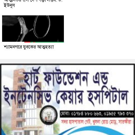
আত্মনির্ভরশীল দেশ গড়া সম্ভব: ড.
ইউনূস
শ্যামনগরে যুবকের আত্মহত্যা