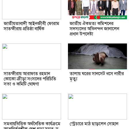
জাতীয়তাবাদী আইনজীবী ফোরাম
জাতীয় ঐকমত্য কমিশনের
সাতক্ষীরায় প্রতিষ্ঠা বার্ষিক
সদস্যদের অভিনন্দন জানালেন
প্রধান উপদেষ্টা
সাতক্ষীরায় আরাফাত রহমান
তালায় ঘরের সানসেট ধসে নারীর
কোকো ক্রীড়া সংসদের পরিচিতি
মৃত্যু
সভা ও কমিটি ঘোষণা
সমবায়ভিত্তিক অর্থনৈতিক কার্যক্রমে
স্ট্রেচারে মাঠ ছাড়লেন সোহান