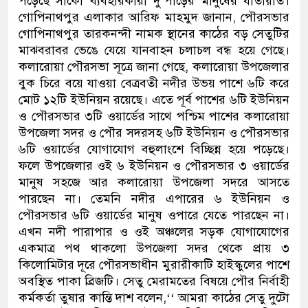
পড়েছে সাকো ব্যবহারকারী দু’পাড়ের মানুষের যাতায়াত।
গোপিনাথপুর এলাকার আরিফ মাহমুদ জানান, পৌরসভার
গোপিনাথপুর তারকনন্দী নামক স্থানের কাঠের বড় সেতুটির
মাঝবরাবর ভেঙে যেয়ে যানবাহন চলাচল বন্ধ হয়ে গেছে।
কলারোয়া পৌরসভা সূত্রে জানা গেছে, কলারোয়া উপজেলার
বুক চিরে বয়ে যাওয়া বেত্রবতী নদীর উভয় পাশে ৬টি করে
মোট ১২টি ইউনিয়ন রয়েছে। এতে পূর্ব পাশের ৬টি ইউনিয়ন
ও পৌরসভার ৩টি ওয়ার্ডের সাথে পশ্চিম পাশের কলারোয়া
উপজেলা সদর ও পৌর সদরসহ ৬টি ইউনিয়ন ও পৌরসভার
৬টি ওয়ার্ডের যোগাযোগ বহুলাংশে বিচ্ছিন্ন হয়ে পড়েছে।
ফলে উপজেলার ওই ৬ ইউনিয়ন ও পৌরসভার ৩ ওয়ার্ডের
মানুষ সহজে আর কলারোয়া উপজেলা সদরে আসতে
পারছেন না। তেমনি নদীর এপারের ৬ ইউনিয়ন ও
পৌরসভার ৬টি ওয়ার্ডের মানুষ ওপারে যেতে পারছেন না।
এখন নদী পারাপার ও ওই অঞ্চলের সড়ক যোগাযোগের
একমাত্র পথ থাকলো উপজেলা সদর থেকে প্রায় ৩
কিলোমিটার দূরে পৌরসভাধীন মুরারীকাটি হাইস্কুলের পাশে
অবস্থিত পাকা ব্রিজটি। সেতু মেরামতের বিষয়ে পৌর নির্বাহী
কর্মকর্তা তুষার কান্তি দাশ বলেন,‘‘ আমরা কাঠের সেতু দুটো