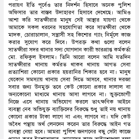
পরায়ণ ইতি পূর্বেও তার নিদর্শন হিসাবে অনেক পুলিশ
অফিসার তার বাস্তব উদাহারণ হিসাবে দেখেছে। আমিও
আশা করি সাতক্ষীরার মানুষ সেই আস্থার যায়গা থেকে
আমাকে সকল ধরনের সহযোগিতা করে সাতক্ষীরা থেকে
মাদক, চোরাচালান, সন্ত্রাসী সহ কিশোর গ‍্যাং নির্মূলে কাজ
করার সুযোগ করে দিবে। উপরক্ত কথা গুলো বলেন
সাতক্ষীরা সদর থানার সদ‍্য যোগদান কারী ভারপ্রাপ্ত কর্মকর্তা
মো. রফিকুল ইসলাম। তিনি আরো বলেন আমি যতদিন
সাতক্ষীরার থানায় কর্মরত থাকব থানায় আগত সেবা
প্রত‍্যাশিরা কোনো প্রকার হয়রানির শিকার হবে না। মানুষ
যেকোন সমস‍্যায় থানায় সেবা দিতে আসবে, থানার দরজা
সবার জন্য উনমুক্ত তবে কেউ কোনো প্রকার দালাল বা
অন‍্যকোনো মাধ্যমে থানায় আসা লাগবে না। ভুক্তভোগী
নিজে এসে থানায় অভিযোগ করলে তাৎক্ষণিক আইনে
ব‍্যবস্থা নেব অভিযুক্ত ব‍্যাক্তিদের বিরুদ্ধে শুধু তাই নয় থানায়
কোনো প্রকার টাকা লাগে না এবং লাগবে না। যদি কেউ
অবৈধ পন্থায় অর্থ লেনদেন করেন তার বিরুদ্ধে আইন গত
ব‍্যবস্থা নেয়া হবে। আমরা পুলিশ জনগনের বন্ধু সেটা কাজে