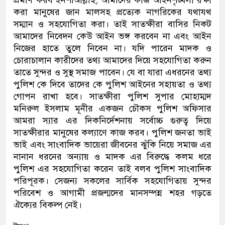
প্রমাণ করব ইনশাআল্লাহ, আমাদের কাজ আইনশৃঙ্খলা রক্ষা
করা মানুষের জান মালসহ প্রত‍্যেক নাগরিকের যথাযথ
সম্মান ও সহযোগিতা করা। তাই সাতক্ষীরা বাসির নিকট
আমাদের নিবেদন কেউ আইন ভঙ্গ করবেন না এবং আইন
নিজের হাতে তুলে নিবেন না। যদি পারেন মাদক ও
চোরাচালান কারীদের তথ্য আমাদের দিয়ে সহযোগিতা করুন
তাতে সুন্দর ও সুস্থ সমাজ পাবেন। যে বা যারা এধরনের তথ্য
পুলিশ কে দিবে তাদের কে পুলিশ আইনের সহায়তা ও তথ্য
গোপন রাখা হবে। সাতক্ষীরা পুলিশ সুপার মোহাম্মদ
মনিরুল ইসলাম মূনীর একজন চৌকস পুলিশ অফিসার
আমরা স‍্যার এর দিকনির্দেশনায় সর্বোচ্চ গুরুত্ব দিয়ে
সাতক্ষীরার মানুষের কল‍্যাণে কাজ করব। পুলিশ জনতা ভাই
ভাই এবং সাংবাদিক ভায়েরা জীবনের ঝুঁকি নিয়ে সমাজ এর
নানান ধরনের অন‍্যায় ও মাদক এর বিরুদ্ধে কলম ধরে
পুলিশ এর সহযোগিতা করেন তাই বলব পুলিশ সাংবাদিক
পরিপূরক। সেজন্য সকলের সার্বিক সহযোগিতায় সুন্দর
পরিবেশ ও আগামী প্রজন্মদের মানসম্পন্ন শহর গড়তে
ঐক্যের বিকল্প নেই।