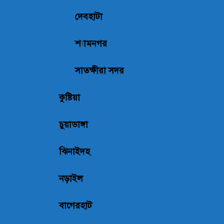
দেবহাটা
শ্যামনগর
সাতক্ষীরা সদর
কুষ্টিয়া
চুয়াডাঙ্গা
ঝিনাইদহ
নড়াইল
বাগেরহাট