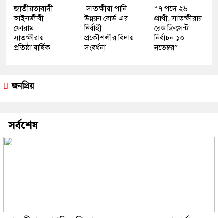
জাতীয়তাবাদী
সাতক্ষীরা পানি
“৭ পদে ২৬
আইনজীবী
উন্নয়ন বোর্ড এর
প্রার্থী, সাতক্ষীরায়
ফোরাম
নির্বাহী
রেড ক্রিসেন্ট
সাতক্ষীরায়
প্রকৌশলীর বিদায়
নির্বাচন ১০
প্রতিষ্ঠা বার্ষিক
সংবর্ধনা
নভেম্বর”
জনপ্রিয়
সর্বশেষ