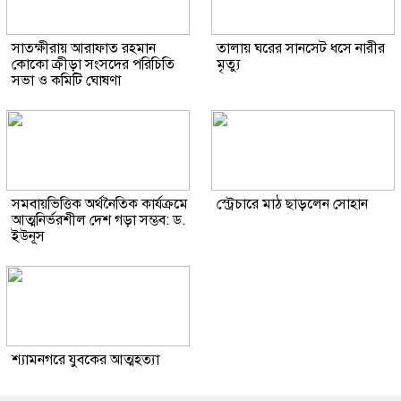
সাতক্ষীরায় আরাফাত রহমান
তালায় ঘরের সানসেট ধসে নারীর
কোকো ক্রীড়া সংসদের পরিচিতি
মৃত্যু
সভা ও কমিটি ঘোষণা
সমবায়ভিত্তিক অর্থনৈতিক কার্যক্রমে
স্ট্রেচারে মাঠ ছাড়লেন সোহান
আত্মনির্ভরশীল দেশ গড়া সম্ভব: ড.
ইউনূস
শ্যামনগরে যুবকের আত্মহত্যা