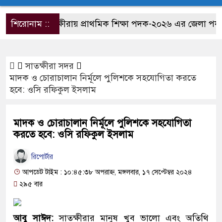
শিরোনাম ::
সাতক্ষীরায় প্রাথমিক শিক্ষা পদক-২০২৬ এর জেলা পর্যায়ের
সাতক্ষীরা সদর
মাদক ও চোরাচালান নির্মূলে পুলিশকে সহযোগিতা করতে
হবে: ওসি রফিকুল ইসলাম
মাদক ও চোরাচালান নির্মূলে পুলিশকে সহযোগিতা
করতে হবে: ওসি রফিকুল ইসলাম
রিপোর্টার
আপডেট টাইম : ১০:৪৫:৩৮ অপরাহ্ন, মঙ্গলবার, ১৭ সেপ্টেম্বর ২০২৪
২৯৫ বার
আবু সাঈদ:
সাতক্ষীরার মানুষ খুব ভালো এবং অতিথি