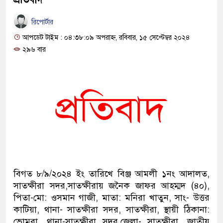
রিপোর্টার
আপডেট টাইম : ০৪:৩৮:০৯ অপরাহ্ন, রবিবার, ১৫ সেপ্টেম্বর ২০২৪
২৯৬ বার
বিগত ৮/৯/২০২৪ ইং তারিখে বিঞ্জ আমলী ১নং আদালত,
সাতক্ষীরা সদর,সাতক্ষীরায় জনৈক জাফর আহম্মদ (৪০),
পিতা-মো: ওসমান গাজী, মাতা: মনিরা খাতুন, সাং- উত্তর
কাটিয়া, থানা- সাতক্ষীরা সদর, সাতক্ষীরা, স্থায়ী ঠিকানা:
ভোমরা, থানা-সাতক্ষীরা সদর,জেলা- সাতক্ষীরা, জাতীয়