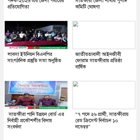
পদক-২০২৬ এর জেলা পর্যায়ের
সাতক্ষীরা জেলা শাখার পূর্ণাঙ্গ
প্রতিযোগিতা
কমিটি ঘোষণা
লাবসা ইউনিয়ন বিএনপির
জাতীয়তাবাদী আইনজীবী
সাংগঠনিক প্রস্তুতি সভা অনুষ্ঠিত
ফোরাম সাতক্ষীরায় প্রতিষ্ঠা
বার্ষিক
সাতক্ষীরা পানি উন্নয়ন বোর্ড এর
“৭ পদে ২৬ প্রার্থী, সাতক্ষীরায়
নির্বাহী প্রকৌশলীর বিদায়
রেড ক্রিসেন্ট নির্বাচন ১০
সংবর্ধনা
নভেম্বর”