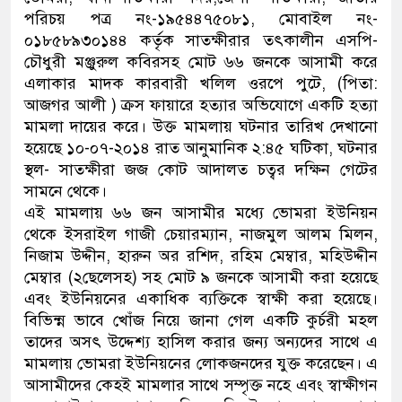
পরিচয় পত্র নং-১৯৫৪৪৭৫০৮১, মোবাইল নং-
০১৮৫৮৯৩০১৪৪ কর্তৃক সাতক্ষীরার তৎকালীন এসপি-
চৌধুরী মঞ্জুরুল কবিরসহ মোট ৬৬ জনকে আসামী করে
এলাকার মাদক কারবারী খলিল ওরপে পুটে, (পিতা:
আজগর আলী ) ক্রস ফায়ারে হত্যার অভিযোগে একটি হত্যা
মামলা দায়ের করে। উক্ত মামলায় ঘটনার তারিখ দেখানো
হয়েছে ১০-০৭-২০১৪ রাত আনুমানিক ২:৪৫ ঘটিকা, ঘটনার
স্থল- সাতক্ষীরা জজ কোট আদালত চত্বর দক্ষিন গেটের
সামনে থেকে।
এই মামলায় ৬৬ জন আসামীর মধ্যে ভোমরা ইউনিয়ন
থেকে ইসরাইল গাজী চেয়ারম্যান, নাজমুল আলম মিলন,
নিজাম উদ্দীন, হারুন অর রশিদ, রহিম মেম্বার, মহিউদ্দীন
মেম্বার (২ছেলেসহ) সহ মোট ৯ জনকে আসামী করা হয়েছে
এবং ইউনিয়নের একাধিক ব্যক্তিকে স্বাক্ষী করা হয়েছে।
বিভিন্ন্ন ভাবে খোঁজ নিয়ে জানা গেল একটি কুর্চরী মহল
তাদের অসৎ উদ্দেশ্য হাসিল করার জন্য অন্যদের সাথে এ
মামলায় ভোমরা ইউনিয়নের লোকজনদের যুক্ত করেছেন। এ
আসামীদের কেহই মামলার সাথে সম্পৃক্ত নহে এবং স্বাক্ষীগন