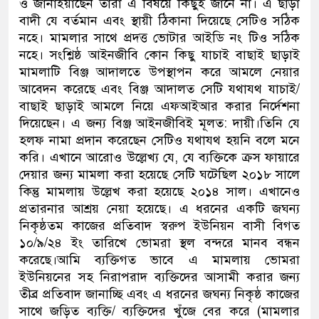
ও জানাইয়াছেন তারা এ বিষয়ে কিছুই জানে না। এ ছাড়া
বাদী যে বর্তমান এবং স্থায়ী ঠিকানা দিয়েছে সেটিও সঠিক
নহে। মামলার সাথে প্রদত্ত ভোটার আইডি নং টিও সঠিক
নহে। সংশ্লিষ্ঠ আইনজীবি কোন কিছু যাচাই বাছাই ছাড়াই
মামলাটি বিঞ্জ আদালতে উপস্থাপন করে আমলে নেয়ার
আবেদন করেছে এবং বিঞ্জ আদালত সেটি যথাযথ যাচাই/
বাছাই ছাড়াই আমলে নিয়ে এফআইআর করার নির্দেশনা
দিয়েছেন। এ জন্য বিঞ্জ আইনজীবিই মূলত: দায়ী।তিনি যে
হলফ নামা প্রদান করেছেন সেটিও যথাযথ হয়নি বলে মনে
করি। এখানে আরোও উল্লেখ্য যে, যে ব্যক্তিকে ক্রস ফায়ারে
দেয়ার জন্য মামলা করা হয়েছে সেটি ঘটেছিল ২০১৮ সালে
কিন্তু মামলায় উল্লেখ করা হয়েছে ২০১৪ সাল। এখানেও
প্রতারনার আশ্রয় নেয়া হয়েছে। এ ধরনের একটি জঘন্য
নিকৃষ্ঠতম কাজের প্রতিবাদ স্বরুপ ইউনিয়ন বাসী বিগত
১০/৯/২৪ ইং তারিখে ভোমরা স্থল বন্দরে মানব বন্ধন
করেছে।আমি ব্যক্তিগত ভাবে এ মামলায় ভোমরা
ইউনিয়নের সহ নিরাপরাদ ব্যক্তিদের আসামী করার জন্য
তীব্র প্রতিবাদ জানাচ্ছি এবং এ ধরনের জঘন্য নিকৃষ্ঠ কাজের
সাথে জড়িত ব্যক্তি/ ব্যক্তিদের খুঁজে বের করে (মামলার