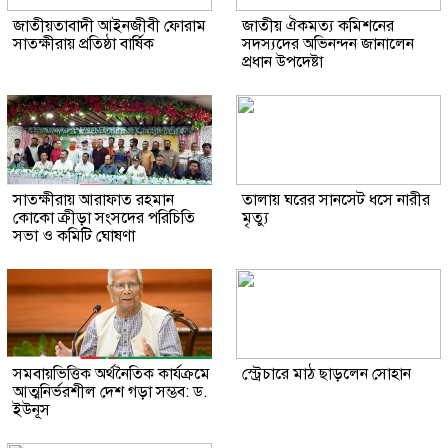
জাতীয়তাবাদী আইনজীবী ফোরাম
জাতীয় ঐকমত্য কমিশনের
সাতক্ষীরায় প্রতিষ্ঠা বার্ষিক
সদস্যদের অভিনন্দন জানালেন
প্রধান উপদেষ্টা
সাতক্ষীরায় আরাফাত রহমান
তালায় ঘরের সানসেট ধসে নারীর
কোকো ক্রীড়া সংসদের পরিচিতি
মৃত্যু
সভা ও কমিটি ঘোষণা
সমবায়ভিত্তিক অর্থনৈতিক কার্যক্রমে
স্ট্রেচারে মাঠ ছাড়লেন সোহান
আত্মনির্ভরশীল দেশ গড়া সম্ভব: ড.
ইউনূস