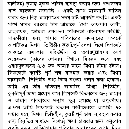
বাদীসহ) দৃষ্ঠান্ত মূলক শাস্তির ব্যবস্থা করার জন্য প্রশাসনের
প্রতি আহব্বান জানাচ্ছি । একই সাথে মামলাটি বাতিল
করার জন্য বিঞ্জ আদালতের সদয় দৃষ্টি আকর্ষণ করছি। একই
সাথে মানব বন্ধনের দিন আমাকে (মো: আফসার আলী,
আহবায়ক, ভোমরা স্থলবন্দর পৌরসভা বাস্তবায়ন কমিটি,
সাতক্ষীরা) এবং আমার পরিবারের সদস্যদের সম্পর্কে
আপত্তিকর মিথ্যা, ভিত্তিহীন কুরুচিপূর্ন লেখা লিখে লিপলেট
আকারে এলাকার মহিউদ্দীন ও ওবায়দুল্লাহসহ বেশ
কয়েকজন (তাদের দোসর) ঐখানে বিতরন করে এবং
ওবায়দুল্লাহসহ ২/৩ জন আমার নামে মিথ্যা রটনা রটায়।
লিফলেটে কুরুচি পূর্ন শব্দ ব্যবহার করায় এবং মিথ্যা
বানোয়াট, ভিত্তিহীন তথ্য দিয়ে বক্তব্য প্রদান করা হয়েছে।
আমি এর তীব্র প্রতিবাদ জানাচ্ছি। মিথ্যা, ভিতিহীন,
কুরুচীপূর্ণ ভাষা প্রয়োগ করে লিপলেট বিতরনের জন্য আমার
ও আমার পরিবারের সন্মান ক্ষুন্ন হয়েছে যা অপূরনীয়।
এক্ষনে আমি লিফলেট বিতরন কারীদেরকে আগামী ৭২
ঘন্টার মধ্যে মিথ্যা, ভিত্তিহীন, কুরূচীপূর্ন ভাষা ব্যবহার করার
জন্য বিবৃতির মাধ্যমে নি:শর্ত¡ ক্ষমা চাওয়ার জন্য অনুরোধ
করছি নতুবা আমি/আমার পরিবার আদালতের আশ্রয় নিতে