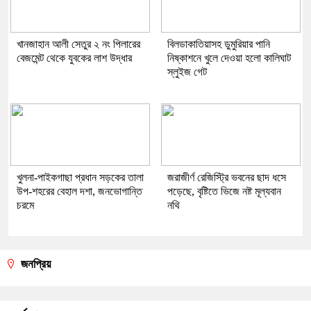
খানজাহান আলী সেতুর ২ নং পিলারের
বিলডাকাতিয়াসহ ডুমুরিয়ার পানি
বেজমেন্ট থেকে যুবকের লাশ উদ্ধার
নিষ্কাশনে খুলে দেওয়া হলো কালিঘাট
স্লুইজ গেট
খুলনা-পাইকগাছা প্রধান সড়কের তালা
জরাজীর্ণ রেজিস্ট্রি ভবনের ছাদ ধসে
উপ-শহরের বেহাল দশা, জনভোগান্তি
পড়েছে, বৃষ্টিতে ভিজে নষ্ট মূল্যবান
চরমে
নথি
জনপ্রিয়