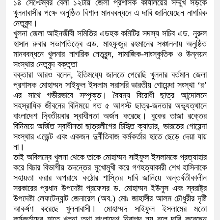
১৪ সেপ্টেম্বর বেলা ১২টায় জেলা প্রশাসক কার্যালয়ের সম্মুখ সড়কে
খুলনাবাসীর পক্ষে অনুষ্ঠিত বিশাল মানববন্ধনে এ দাবি জানিয়েছেন নাগরিক
নেতৃবৃন্দ।
খুলনা জেলা আইনজীবী সমিতির এডহক কমিটির সদস্য সচিব এড. নূরুল
হাসান রুবার সভাপতিত্বে এড. মাহফুজুর রহমানের সঞ্চালনায় অনুষ্ঠিত
মানববন্ধনে খুলনার নাগরিক নেতৃবৃন্দ, সামাজিক-সাংস্কৃতিক ও উন্নয়ন
সংস্থার নেতৃবৃন্দ বক্তৃতা
বক্তারা আরও বলেন, ইতিমধ্যে জানতে পেরেছি খুলনার বর্তমান জেলা
প্রশাসক মোহাম্মদ সাইফুল ইসলাম সরাসরি ভারতীয় গোয়েন্দা সংস্থা ‘র’
এর সাথে গভীরভাবে সম্পৃক্ত। বৈষম্য বিরোধী ছাত্র আন্দোলনে
সহস্রাধিক জীবনের বিনিময়ে গত ৫ আগস্ট ছাত্র-জনতার অভ্যূত্থানে
বাংলাদেশ দ্বিতীয়বার স্বাধীনতা অর্জন করেছে। বুকের তাজা রক্তের
বিনিময়ে অর্জিত স্বাধীনতা ছাত্রলীগের চিহিৃত ক্যাডার, ভারতের গোয়েন্দা
সংস্থার এজেন্ট এবং একজন দুর্নীতিবাজ কর্মকর্তার হাতে ছেড়ে দেয়া যায়
না।
তাই অবিলম্বে খুলনা থেকে তাকে মোহাম্মদ সাইফুল ইসলামকে প্রত্যাহার
করে বিচার বিভাগীয় তদন্তের মুখোমুখী করে গণহত্যাকারী শেখ হাসিনাকে
সহায়তা করার অপরাধে কঠোর শাস্তির দাবি জানিয়ে অন্তর্বতীকালীন
সরকারের প্রধান উপদেষ্টা প্রফেসর ড. মোহাম্মদ ইউনুস এবং স্বরাষ্ট্র
উপদেষ্টা লেফটেন্যান্ট জেনারেল (অব.) মোঃ জাহাঙ্গীর আলম চৌধুরীর দৃষ্টি
আকর্ষণ করেছে খুলনাবাসী। মোহাম্মদ সাইফুল ইসলামের মতো
কর্মকর্তাদের হাতে খুলনা তথা বাংলাদেশ নিরাপদ নয় বলে দাবি করেছেন