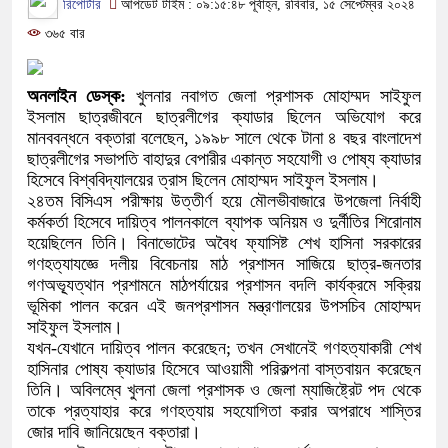
রিপোর্টার
আপডেট টাইম : ০৯:১৫:৪৮ পূর্বাহ্ন, রবিবার, ১৫ সেপ্টেম্বর ২০২৪
৩৬৫ বার
অনলাইন ডেস্ক:
খুলনার নবাগত জেলা প্রশাসক মোহাম্মদ সাইফুল
ইসলাম ছাত্রজীবনে ছাত্রলীগের ক্যাডার ছিলেন অভিযোগ করে
মানববন্ধনে বক্তারা বলেছেন, ১৯৯৮ সালে থেকে টানা ৪ বছর বাংলাদেশ
ছাত্রলীগের সভাপতি বাহাদুর বেপারীর একান্ত সহযোগী ও পোষ্য ক্যাডার
হিসেবে বিশ্ববিদ্যালয়ের ত্রাস ছিলেন মোহাম্মদ সাইফুল ইসলাম।
২৪তম বিসিএস পরীক্ষায় উত্তীর্ণ হয়ে মৌলভীবাজারে উপজেলা নির্বাহী
কর্মকর্তা হিসেবে দায়িত্ব পালনকালে ব্যাপক অনিয়ম ও দুর্নীতির শিরোনাম
হয়েছিলেন তিনি। বিনাভোটের অবৈধ ফ্যাসিষ্ট শেখ হাসিনা সরকারের
গণহত্যাযজ্ঞে দলীয় বিবেচনায় মাঠ প্রশাসন সাজিয়ে ছাত্র-জনতার
গণঅভ্যূত্থান প্রশামনে মাঠপর্যায়ের প্রশাসন বদলি কার্যক্রমে সক্রিয়
ভূমিকা পালন করেন এই জনপ্রশাসন মন্ত্রণালয়ের উপসচিব মোহাম্মদ
সাইফুল ইসলাম।
যখন-যেখানে দায়িত্ব পালন করেছেন; তখন সেখানেই গণহত্যাকারী শেখ
হাসিনার পোষ্য ক্যাডার হিসেবে আওয়ামী পরিকল্পনা বাস্তবায়ন করেছেন
তিনি। অবিলম্বে খুলনা জেলা প্রশাসক ও জেলা ম্যাজিষ্ট্রেট পদ থেকে
তাকে প্রত্যাহার করে গণহত্যায় সহযোগিতা করার অপরাধে শাস্তির
জোর দাবি জানিয়েছেন বক্তারা।