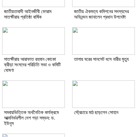
জাতীয়তাবাদী আইনজীবী ফোরাম
জাতীয় ঐকমত্য কমিশনের সদস্যদের
সাতক্ষীরায় প্রতিষ্ঠা বার্ষিক
অভিনন্দন জানালেন প্রধান উপদেষ্টা
সাতক্ষীরায় আরাফাত রহমান কোকো
তালায় ঘরের সানসেট ধসে নারীর মৃত্যু
ক্রীড়া সংসদের পরিচিতি সভা ও কমিটি
ঘোষণা
সমবায়ভিত্তিক অর্থনৈতিক কার্যক্রমে
স্ট্রেচারে মাঠ ছাড়লেন সোহান
আত্মনির্ভরশীল দেশ গড়া সম্ভব: ড.
ইউনূস